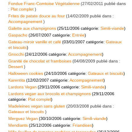
Fondue Franc-Comtoise Végétalienne
(
27/02/2011
publié dans
:
Plat complet
)
Frites de patate douce au four
(
14/02/2009
publié dans :
Accompagnement
)
Galette aux champignons
(
25/11/2006
catégorie:
Simili-viande
)
Gaspacho
(
26/07/2007
catégorie:
Entrée
)
Gateau-miroir vanille et café
(
03/01/2007
catégorie:
Gateaux
et biscuits
)
Gnocchi
(
24/12/2006
catégorie:
Accompagnement
)
Granité de chocolat et framboises
(
04/08/2009
publié dans :
Dessert
)
Halloween cookies
(
24/10/2006
catégorie:
Gateaux et biscuits
)
Karentita
(
12/02/2007
catégorie:
Accompagnement
)
Lardons Vegan
(
29/11/2006
catégorie:
Simili-viande
)
Lardons vegan aux brocolis et champignons
(
29/11/2006
catégorie:
Plat complet
)
Madeleines vegan sans gluten
(
20/03/2008
publié dans :
Gateaux et biscuits
)
Merguez Vegan
(
30/10/2006
catégorie:
Simili-viande
)
Mendiants
(
25/12/2006
catégorie:
Friandises
)