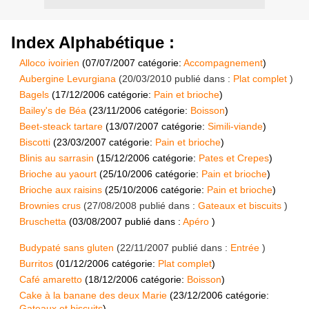
Index Alphabétique :
Alloco ivoirien
(
07/07/2007
catégorie:
Accompagnement
)
Aubergine Levurgiana
(
20/03/2010
publié dans :
Plat complet
)
Bagels
(
17/12/2006
catégorie:
Pain et brioche
)
Bailey's de Béa
(
23/11/2006
catégorie:
Boisson
)
Beet-steack tartare
(
13/07/2007
catégorie:
Simili-viande
)
Biscotti
(
23/03/2007
catégorie:
Pain et brioche
)
Blinis au sarrasin
(
15/12/2006
catégorie:
Pates et Crepes
)
Brioche au yaourt
(
25/10/2006
catégorie:
Pain et brioche
)
Brioche aux raisins
(
25/10/2006
catégorie:
Pain et brioche
)
Brownies crus
(
27/08/2008
publié dans :
Gateaux et biscuits
)
Bruschetta
(
03/08/2007
publié dans :
Apéro
)
Budypaté sans gluten
(
22/11/2007
publié dans :
Entrée
)
Burritos
(
01/12/2006
catégorie:
Plat complet
)
Café amaretto
(
18/12/2006
catégorie:
Boisson
)
Cake à la banane des deux Marie
(
23/12/2006
catégorie:
Gateaux et biscuits
)