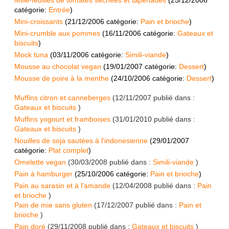
Mille-feuilles de tomates sechées et tapenades
(
25/12/2006
catégorie:
Entrée
)
Mini-croissants
(
21/12/2006
catégorie:
Pain et brioche
)
Mini-crumble aux pommes
(
16/11/2006
catégorie:
Gateaux et
biscuits
)
Mock tuna
(
03/11/2006
catégorie:
Simili-viande
)
Mousse au chocolat vegan
(
19/01/2007
catégorie:
Dessert
)
Mousse de poire à la menthe
(
24/10/2006
catégorie:
Dessert
)
Muffins citron et canneberges
(
12/11/2007
publié dans :
Gateaux et biscuits
)
Muffins yogourt et framboises
(
31/01/2010
publié dans :
Gateaux et biscuits
)
Nouilles de soja sautées à l'indonesienne
(
29/01/2007
catégorie:
Plat complet
)
Omelette vegan
(
30/03/2008
publié dans :
Simili-viande
)
Pain à hamburger
(
25/10/2006
catégorie:
Pain et brioche
)
Pain au sarasin et à l'amande
(
12/04/2008
publié dans :
Pain
et brioche
)
Pain de mie sans gluten
(
17/12/2007
publié dans :
Pain et
brioche
)
Pain doré
(
29/11/2008
publié dans :
Gateaux et biscuits
)