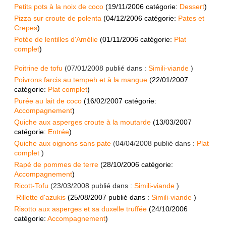
Petits pots à la noix de coco
(
19/11/2006
catégorie:
Dessert
)
Pizza sur croute de polenta
(
04/12/2006
catégorie:
Pates et
Crepes
)
Potée de lentilles d'Amélie
(
01/11/2006
catégorie:
Plat
complet
)
Poitrine de tofu
(
07/01/2008
publié dans :
Simili-viande
)
Poivrons farcis au tempeh et à la mangue
(
22/01/2007
catégorie:
Plat complet
)
Purée au lait de coco
(
16/02/2007
catégorie:
Accompagnement
)
Quiche aux asperges croute à la moutarde
(
13/03/2007
catégorie:
Entrée
)
Quiche aux oignons sans pate
(
04/04/2008
publié dans :
Plat
complet
)
Rapé de pommes de terre
(
28/10/2006
catégorie:
Accompagnement
)
Ricott-Tofu
(
23/03/2008
publié dans :
Simili-viande
)
Rillette d'azukis
(
25/08/2007
publié dans :
Simili-viande
)
Risotto aux asperges et sa duxelle truffée
(
24/10/2006
catégorie:
Accompagnement
)