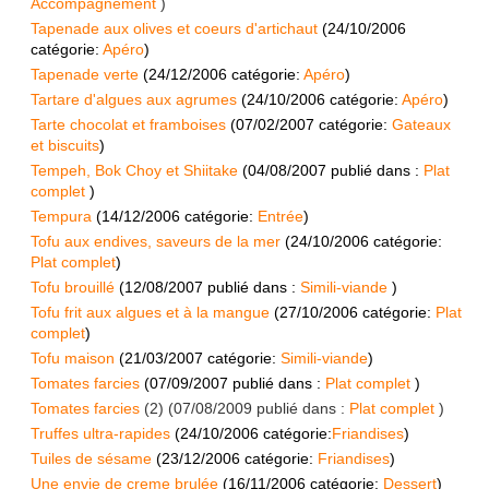
Accompagnement
)
Tapenade aux olives et coeurs d'artichaut
(
24/10/2006
catégorie:
Apéro
)
Tapenade verte
(
24/12/2006
catégorie:
Apéro
)
Tartare d'algues aux agrumes
(
24/10/2006
catégorie:
Apéro
)
Tarte chocolat et framboises
(
07/02/2007
catégorie:
Gateaux
et biscuits
)
Tempeh, Bok Choy et Shiitake
(
04/08/2007
publié dans :
Plat
complet
)
Tempura
(
14/12/2006
catégorie:
Entrée
)
Tofu aux endives, saveurs de la mer
(
24/10/2006
catégorie:
Plat complet
)
Tofu brouillé
(
12/08/2007
publié dans :
Simili-viande
)
Tofu frit aux algues et à la mangue
(
27/10/2006
catégorie:
Plat
complet
)
Tofu maison
(
21/03/2007
catégorie:
Simili-viande
)
Tomates farcies
(
07/09/2007
publié dans :
Plat complet
)
Tomates farcies
(2) (
07/08/2009
publié dans :
Plat complet
)
Truffes ultra-rapides
(
24/10/2006
catégorie:
Friandises
)
Tuiles de sésame
(
23/12/2006
catégorie:
Friandises
)
Une envie de creme brulée
(
16/11/2006
catégorie:
Dessert
)