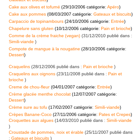
Cake aux olives et tofumé
(
29/10/2006
catégorie:
Apéro
)
Cake aux pommes
(
08/03/2007
catégorie:
Gateaux et biscuits
)
Carpaccio de topinambours
(
24/10/2006
catégorie:
Entrée
)
Chapelure sans gluten
(
10/12/2006
catégorie:
Pain et brioche
)
Comme de la crème fraiche (vegan)
(
31/12/2010
publié dans :
Simili-viande
)
Compote de mangue à la nougatine
(
28/10/2006
catégorie:
Dessert
)
Craquelins
(
28/12/2006
publié dans :
Pain et brioche
)
Craquelins aux oignons
(
23/11/2008
publié dans :
Pain et
brioche
)
Creme de chou-fleur
(
04/01/2007
catégorie:
Entrée
)
Crème glacée menthe chocolat
(
12/07/2007
catégorie:
Dessert
)
Crème sure au tofu
(
17/02/2007
catégorie:
Simili-viande
)
Crèpes Banane-Coco
(
27/11/2006
catégorie:
Pates et Crepes
)
Croquettes aux algues
(
14/03/2010
publié dans :
Simili-viande
)
Croustade de pommes, noix et érable
(
25/11/2007
publié dans
:
Gateaux et biscuits
)