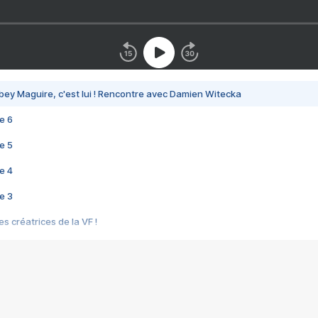
bey Maguire, c'est lui ! Rencontre avec Damien Witecka
e 6
e 5
e 4
e 3
s créatrices de la VF !
e 2
e 1
e Mektoub My Love arrive enfin ! Rencontre avec Shaïn Boumedine et Sal