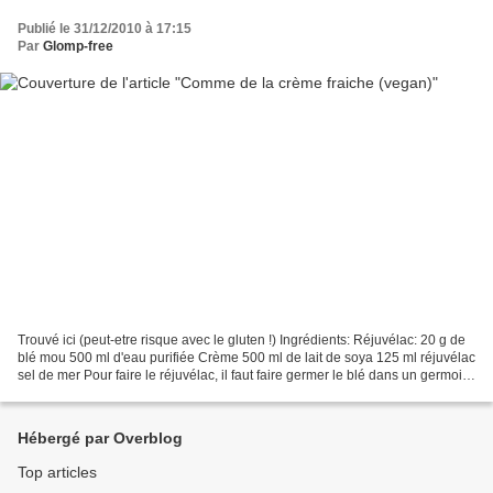
Publié le 31/12/2010 à 17:15
Par
Glomp-free
Trouvé ici (peut-etre risque avec le gluten !) Ingrédients: Réjuvélac: 20 g de
blé mou 500 ml d'eau purifiée Crème 500 ml de lait de soya 125 ml réjuvélac
sel de mer Pour faire le réjuvélac, il faut faire germer le blé dans un germoir
(1 journée dans...
Hébergé par Overblog
Top articles