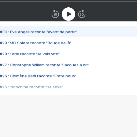
#30 : Eve Angeli raconte "Avant de partir"
#29 : MC Solaar raconte "Bouge de là"
28 : Lorie raconte "Je vais vite"
#27 : Christophe Willem raconte "Jacques a dit"
#26 : Chimène Badi raconte "Entre nous"
#25 : Indochine raconte "3e sexe"
#24 : Zaho raconte "C'est chelou"
#23 : Patrick Bruel raconte "Au café des délices"
#22 : Kyo raconte "Le chemin"
#21 : Nolwenn Leroy raconte "Cassé"