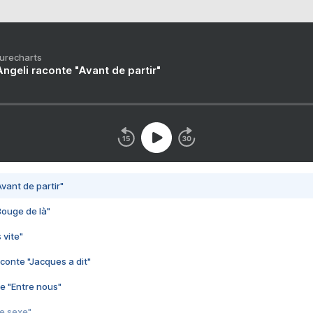
Purecharts
ngeli raconte "Avant de partir"
vant de partir"
Bouge de là"
 vite"
conte "Jacques a dit"
e "Entre nous"
3e sexe"