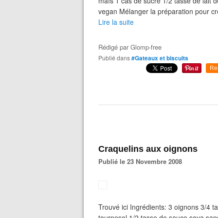
maïs 1 cas de sucre 1/2 tasse de lait d
vegan Mélanger la préparation pour crè
Lire la suite
Rédigé par
Glomp-free
Publié dans
#Gateaux et biscuits
Re
Craquelins aux oignons
Publié le 23 Novembre 2008
Trouvé ici Ingrédients: 3 oignons 3/4 t
tournesol 1/2 tasse de sauce soya sans