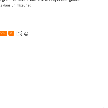
ts dans un mixeur et...
post
0