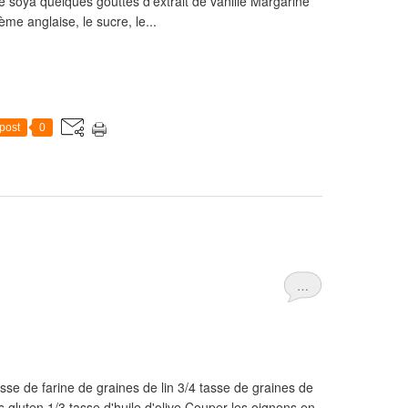
e soya quelques gouttes d'extrait de vanille Margarine
me anglaise, le sucre, le...
post
0
…
asse de farine de graines de lin 3/4 tasse de graines de
 gluten 1/3 tasse d'huile d'olive Couper les oignons en