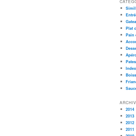
CATÉG
Simil
Entré
Gatea
Plat 
Pain 
Acco
Desse
Apér
Pates
Index
Bois
Frian
Sauc
ARCHI
2014
2013
2012
2011
2010