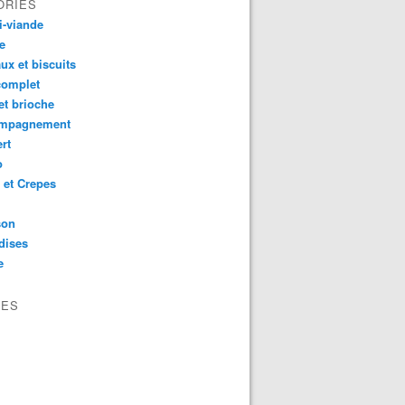
ORIES
i-viande
e
ux et biscuits
complet
et brioche
mpagnement
rt
o
 et Crepes
son
dises
e
VES