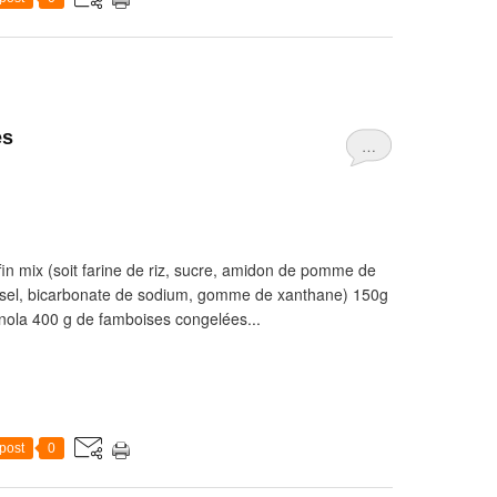
es
…
fin mix (soit farine de riz, sucre, amidon de pomme de
, sel, bicarbonate de sodium, gomme de xanthane) 150g
anola 400 g de famboises congelées...
post
0