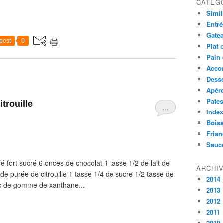
CATÉG
Simil
Entré
Gatea
post
0
Plat 
Pain 
Acco
Desse
Apér
Pates
itrouille
…
Index
Bois
Frian
Sauc
fé fort sucré 6 onces de chocolat 1 tasse 1/2 de lait de
ARCHI
 de purée de citrouille 1 tasse 1/4 de sucre 1/2 tasse de
2014
càc de gomme de xanthane...
2013
2012
2011
2010