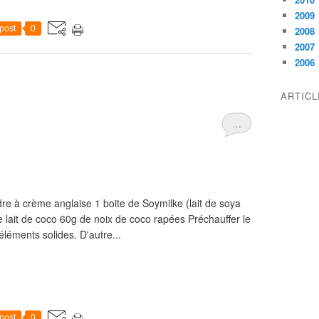
2009
post
0
2008
2007
2006
ARTIC
…
dre à crème anglaise 1 boite de Soymilke (lait de soya
 lait de coco 60g de noix de coco rapées Préchauffer le
léments solides. D'autre...
post
0