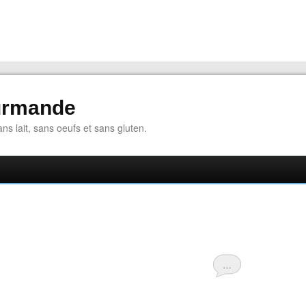
urmande
ns lait, sans oeufs et sans gluten.
…