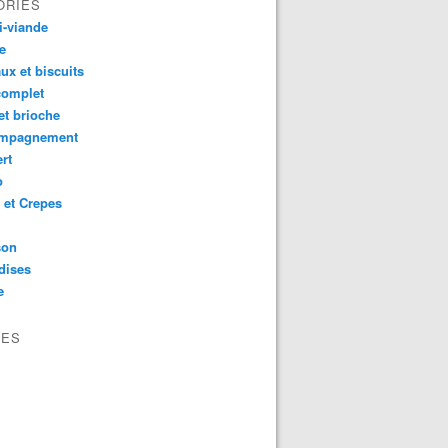
ORIES
i-viande
e
ux et biscuits
complet
et brioche
mpagnement
rt
o
 et Crepes
son
dises
e
VES