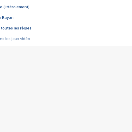
e (littéralement)
im Rayan
 toutes les règles
s les jeux vidéo
us choquant de Rockstar ? - Le scandale BULLY
e plus moche de Steam
du RÊVE tourne au CAUCHEMAR
pendant 8 heures
it… à tort
umiliés par un jeu vidéo
ire - Final Fantasy 8
ti un empire - Age of Empires