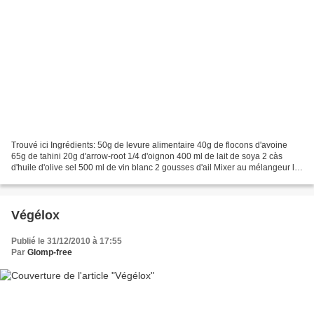
Trouvé ici Ingrédients: 50g de levure alimentaire 40g de flocons d'avoine
65g de tahini 20g d'arrow-root 1/4 d'oignon 400 ml de lait de soya 2 càs
d'huile d'olive sel 500 ml de vin blanc 2 gousses d'ail Mixer au mélangeur la
levure, flocons, tahini, arrow-root,...
Végélox
Publié le 31/12/2010 à 17:55
Par
Glomp-free