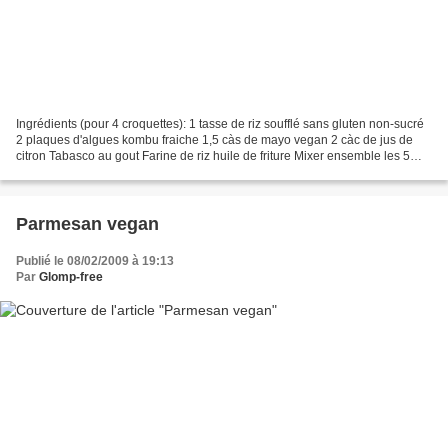
Ingrédients (pour 4 croquettes): 1 tasse de riz soufflé sans gluten non-sucré
2 plaques d'algues kombu fraiche 1,5 càs de mayo vegan 2 càc de jus de
citron Tabasco au gout Farine de riz huile de friture Mixer ensemble les 5
premiers ingrédients et laisser...
Parmesan vegan
Publié le 08/02/2009 à 19:13
Par
Glomp-free