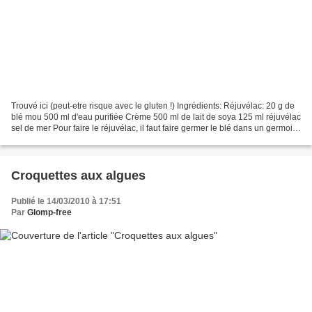
Trouvé ici (peut-etre risque avec le gluten !) Ingrédients: Réjuvélac: 20 g de
blé mou 500 ml d'eau purifiée Crème 500 ml de lait de soya 125 ml réjuvélac
sel de mer Pour faire le réjuvélac, il faut faire germer le blé dans un germoir
(1 journée dans...
Croquettes aux algues
Publié le 14/03/2010 à 17:51
Par
Glomp-free