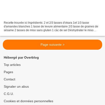
Recette trouvée ici Ingrédients: 2 et 2/3 tasses d'okara 1et 1/3 tasse
d'amandes blanches 1 tasse de levure alimentaire 2/3 tasse de graines de
sésame 2 tasses de miso sans gluten 1 càc de sel Déshydrater le miso
jusqu'à ce qu'il soit sec et dur. Le broyer...
Page suivante >
Hébergé par Overblog
Top articles
Pages
Contact
Signaler un abus
C.G.U.
Cookies et données personnelles