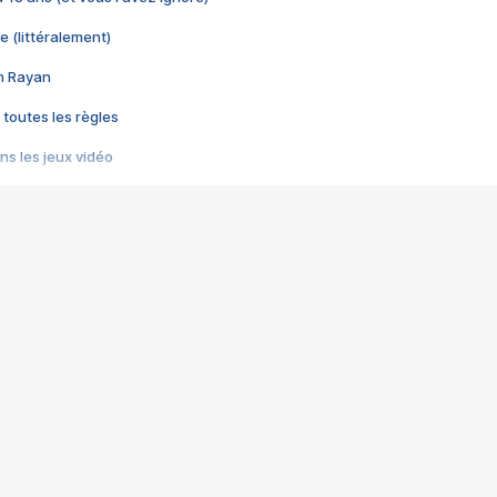
e (littéralement)
im Rayan
 toutes les règles
s les jeux vidéo
us choquant de Rockstar ? - Le scandale BULLY
e plus moche de Steam
du RÊVE tourne au CAUCHEMAR
pendant 8 heures
it… à tort
umiliés par un jeu vidéo
ire - Final Fantasy 8
ti un empire - Age of Empires