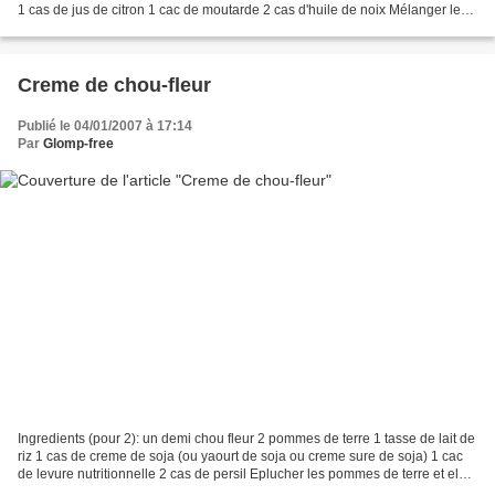
1 cas de jus de citron 1 cac de moutarde 2 cas d'huile de noix Mélanger les
légumineuses, l'échalotte...
Creme de chou-fleur
Publié le 04/01/2007 à 17:14
Par
Glomp-free
Ingredients (pour 2): un demi chou fleur 2 pommes de terre 1 tasse de lait de
riz 1 cas de creme de soja (ou yaourt de soja ou creme sure de soja) 1 cac
de levure nutritionnelle 2 cas de persil Eplucher les pommes de terre et els
couper en morceaux. Détacher...