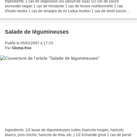
Ingredients: 1 cas de vegenaise (ou yaourt de soja) 1/2 cac de sauce
worcester vegan 1 cac de moutarde 1 cac de levure nutritionnelle 1 cas
d'huile neutre 1 cas de vinaigre de riz Laitue boston 1 cas de simili bacon
croutons sans gluten Mélanger la vegenaise,...
Salade de légumineuses
Publié le 05/01/2007 à 17:15
Par
Glomp-free
Ingredients: 1/2 tasse de légumineuses cuites (haricots rouges, haricots
blancs, pois chiche, haricots de lima..etc..) 1/2 échalotte grise 1 cas de persil