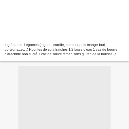
Ingrédients: Légumes (oignon, carotte, poireau, pois mange-tout,
poivrons...etc..) Nouilles de soja fraiches 1/2 tasse d'eau 1 cas de beurre
d'arachide non sucré 1 cac de sauce tamari sans gluten de la harissa (au
gout) huile Mettre une nuit les nouille...