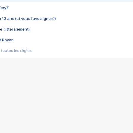
 DayZ
 a 13 ans (et vous l'avez ignoré)
e (littéralement)
im Rayan
 toutes les règles
s les jeux vidéo
us choquant de Rockstar ? - Le scandale BULLY
e plus moche de Steam
du RÊVE tourne au CAUCHEMAR
pendant 8 heures
it… à tort
umiliés par un jeu vidéo