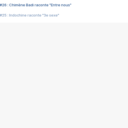
#26 : Chimène Badi raconte "Entre nous"
#25 : Indochine raconte "3e sexe"
#24 : Zaho raconte "C'est chelou"
#23 : Patrick Bruel raconte "Au café des délices"
#22 : Kyo raconte "Le chemin"
#21 : Nolwenn Leroy raconte "Cassé"
#20 : Patrick Hernandez raconte "Born to be alive"
#19 : Lorie raconte "Près de moi"
#18 : Michael Jones raconte "A nos actes manqués" (avec Jean-Jacque
#17 : Khaled raconte "Aïcha"
#16 : Corneille raconte "Parce qu'on vient de loin"
#15 : Indochine raconte "L'aventurier"