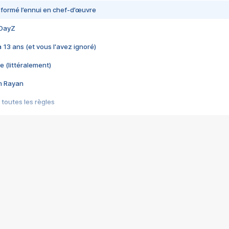
nsformé l’ennui en chef-d’œuvre
 DayZ
 a 13 ans (et vous l'avez ignoré)
e (littéralement)
im Rayan
 toutes les règles
s les jeux vidéo
us choquant de Rockstar ? - Le scandale BULLY
e plus moche de Steam
du RÊVE tourne au CAUCHEMAR
pendant 8 heures
it… à tort