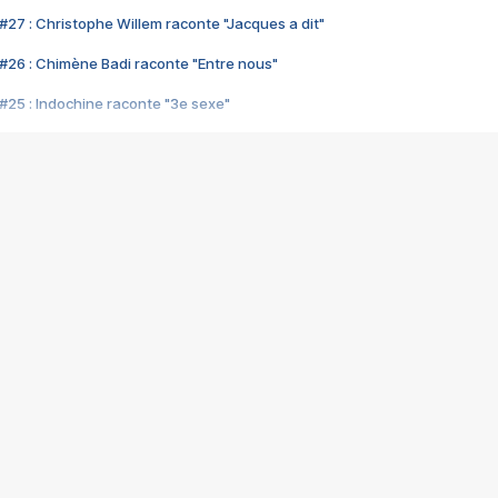
#27 : Christophe Willem raconte "Jacques a dit"
#26 : Chimène Badi raconte "Entre nous"
#25 : Indochine raconte "3e sexe"
#24 : Zaho raconte "C'est chelou"
#23 : Patrick Bruel raconte "Au café des délices"
#22 : Kyo raconte "Le chemin"
#21 : Nolwenn Leroy raconte "Cassé"
#20 : Patrick Hernandez raconte "Born to be alive"
#19 : Lorie raconte "Près de moi"
#18 : Michael Jones raconte "A nos actes manqués" (avec Jean-Jacque
#17 : Khaled raconte "Aïcha"
#16 : Corneille raconte "Parce qu'on vient de loin"