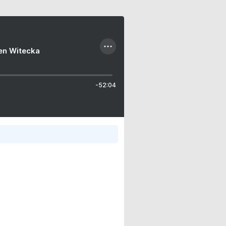
ien Witecka
-52:04