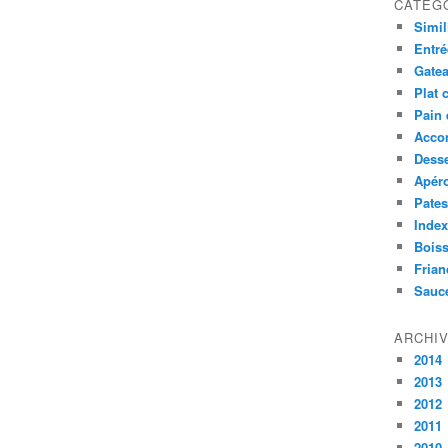
CATÉG
Simil
Entré
Gatea
Plat 
Pain 
Acco
Desse
Apér
Pates
Index
Bois
Frian
Sauc
ARCHI
2014
2013
2012
2011
2010