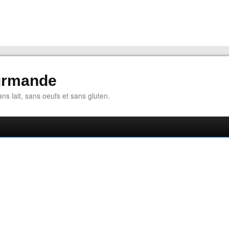
urmande
ns lait, sans oeufs et sans gluten.