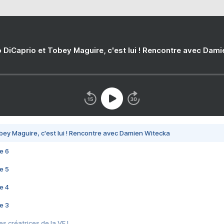
 DiCaprio et Tobey Maguire, c'est lui ! Rencontre avec Dam
bey Maguire, c'est lui ! Rencontre avec Damien Witecka
e 6
e 5
e 4
e 3
s créatrices de la VF !