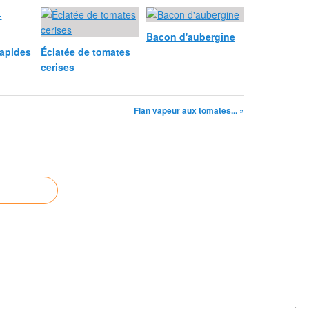
Bacon d'aubergine
rapides
Éclatée de tomates
cerises
Flan vapeur aux tomates... »