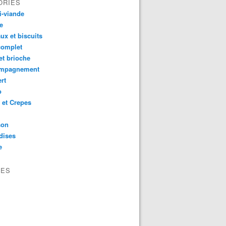
ORIES
i-viande
e
ux et biscuits
complet
et brioche
mpagnement
rt
o
 et Crepes
son
dises
e
VES