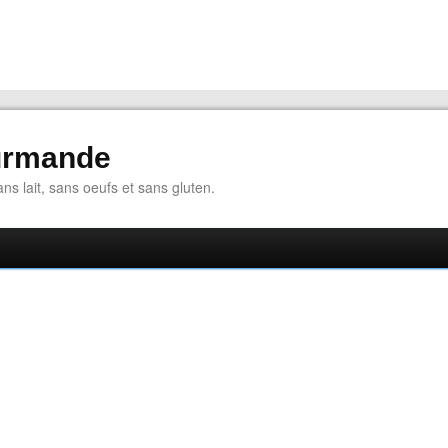
urmande
ns lait, sans oeufs et sans gluten.