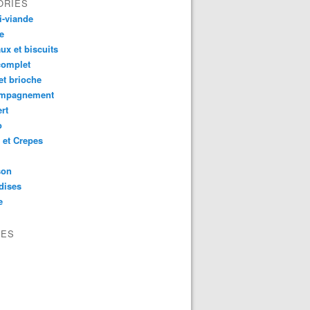
ORIES
i-viande
e
ux et biscuits
complet
et brioche
mpagnement
rt
o
 et Crepes
son
dises
e
VES