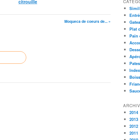
citrouille
CATÉG
Simil
Entré
Moqueca de coeurs de... »
Gatea
Plat 
Pain 
Acco
Desse
Apér
Pates
Index
Bois
Frian
Sauc
ARCHI
2014
2013
2012
2011
2010