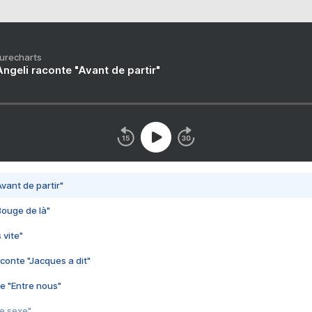
Purecharts
ngeli raconte "Avant de partir"
vant de partir"
Bouge de là"
 vite"
conte "Jacques a dit"
e "Entre nous"
3e sexe"