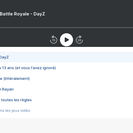
 Battle Royale - DayZ
 DayZ
 a 13 ans (et vous l'avez ignoré)
e (littéralement)
im Rayan
 toutes les règles
s les jeux vidéo
us choquant de Rockstar ? - Le scandale BULLY
e plus moche de Steam