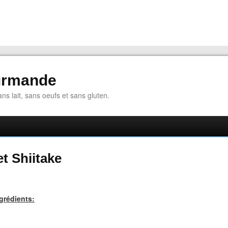
urmande
ns lait, sans oeufs et sans gluten.
t Shiitake
grédients: