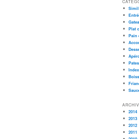
CATÉG
Simil
Entré
Gatea
Plat 
Pain 
Acco
Desse
Apér
Pates
Index
Bois
Frian
Sauc
ARCHI
2014
2013
2012
2011
2010