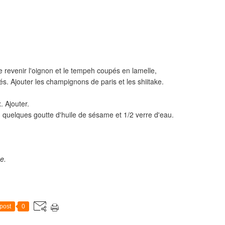
re revenir l'oignon et le tempeh coupés en lamelle,
lés. Ajouter les champignons de paris et les shiitake.
 Ajouter.
 quelques goutte d'huile de sésame et 1/2 verre d'eau.
e.
post
0