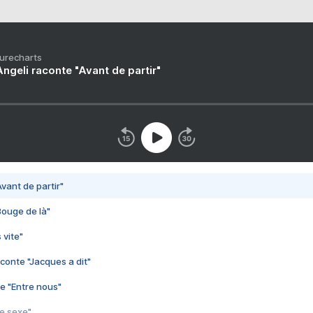
Purecharts
ngeli raconte "Avant de partir"
vant de partir"
Bouge de là"
 vite"
conte "Jacques a dit"
e "Entre nous"
3e sexe"