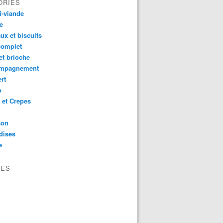
ORIES
i-viande
e
ux et biscuits
complet
et brioche
mpagnement
rt
o
 et Crepes
son
dises
e
VES