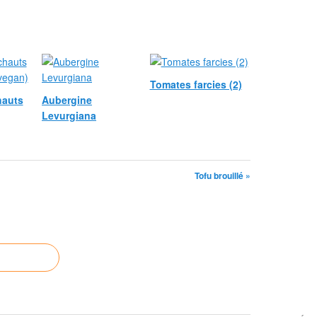
Tomates farcies (2)
hauts
Aubergine
Levurgiana
Tofu brouillé »