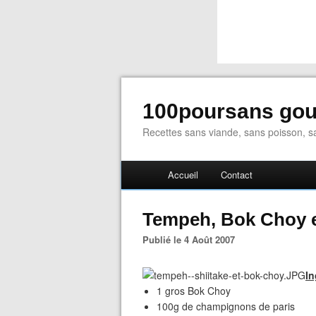
100poursans go
Recettes sans viande, sans poisson, sa
Accueil
Contact
Tempeh, Bok Choy e
Publié le 4 Août 2007
In
1 gros Bok Choy
100g de champignons de paris